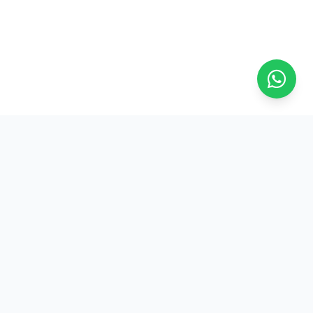
Contato
Rua Marechal Guilherme, 103
Sala 101 - Edifício Canadá
Centro - Florianópolis/SC
(48) 3028-4039