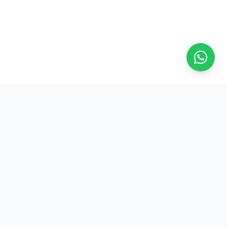
Contato
Rua Marechal Guilherme, 103
Sala 101 - Edifício Canadá
Centro - Florianópolis/SC
(48) 3028-4039