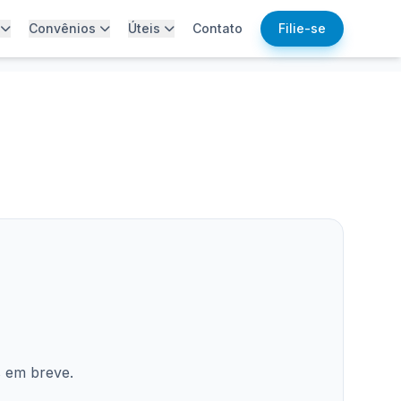
Convênios
Úteis
Contato
Filie-se
s em breve.