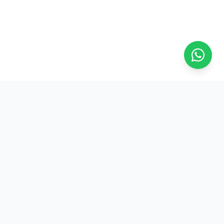
Unindo forças, elevando vozes e fortalecendo a luta por um
futuro digno, justo e de verdadeira valorização para todos os
frentistas.